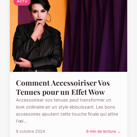
ACTU
Comment Accessoiriser Vos
Tenues pour un Effet Wow
Accessoiriser vos tenues peut transformer un
look ordinaire en un style éblouissant. Les bons
accessoires ajoutent cette touche finale qui attire
l'œi...
9 octobre 2024
6 min de lecture →